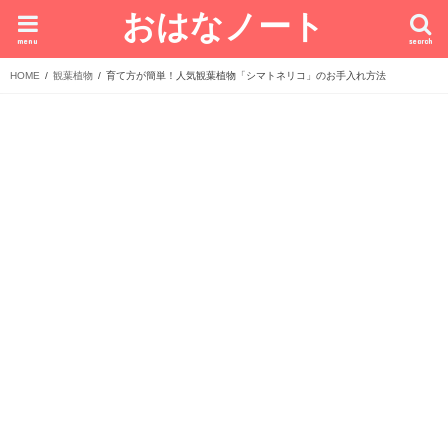
おはなノート
menu
search
HOME
観葉植物
育て方が簡単！人気観葉植物「シマトネリコ」のお手入れ方法