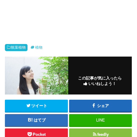
観葉植物
植物
この記事が気に入ったら
いいねしよう！
ツイート
シェア
はてブ
LINE
Pocket
feedly