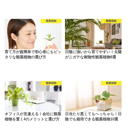
観葉植物
観葉植物
育て方が超簡単で初心者にもピッ
日陰に強いから育てやすい！太陽
タリな観葉植物の選び方
がニガテな耐陰性観葉植物8選
観葉植物
観葉植物
オフィスが見違える！会社に観葉
日当たり悪くてもへっちゃら！日
植物を置く4のメリットと選び方
陰でも栽培できる観葉植物10選