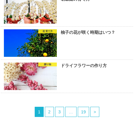
花 育て方
柚子の花が咲く時期はいつ？
贈り物
ドライフラワーの作り方
1
2
3
…
19
>