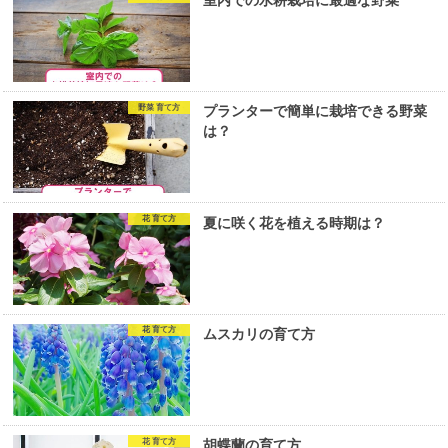
室内での水耕栽培に最適な野菜
野菜 育て方
プランターで簡単に栽培できる野菜
は？
花 育て方
夏に咲く花を植える時期は？
花 育て方
ムスカリの育て方
花 育て方
胡蝶蘭の育て方