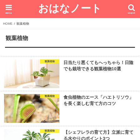
おはなノート
menu
search
HOME
観葉植物
観葉植物
観葉植物
日当たり悪くてもへっちゃら！日陰
でも栽培できる観葉植物10選
観葉植物
食虫植物のエース「ハエトリソウ」
を長く楽しむ育て方のコツ
観葉植物
【シェフレラの育て方】立派に育て
る水やりのポイント3つ