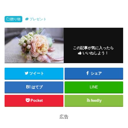
贈り物
プレゼント
この記事が気に入ったら
いいねしよう！
ツイート
シェア
はてブ
LINE
Pocket
feedly
広告