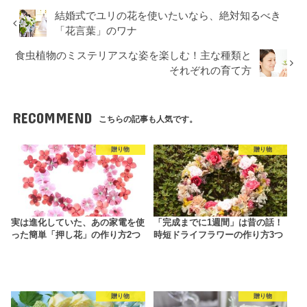
結婚式でユリの花を使いたいなら、絶対知るべき
「花言葉」のワナ
食虫植物のミステリアスな姿を楽しむ！主な種類と
それぞれの育て方
RECOMMEND
こちらの記事も人気です。
贈り物
贈り物
実は進化していた、あの家電を使
「完成までに1週間」は昔の話！
った簡単「押し花」の作り方2つ
時短ドライフラワーの作り方3つ
贈り物
贈り物