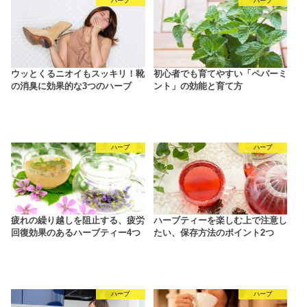
ハーブ
ハーブ
ウッとくるニオイもスッキリ！靴
初心者でも育てやすい「ペパーミ
の消臭に効果的な3つのハーブ
ント」の効能と育て方
ハーブ
ハーブ
疲れの繰り越しを阻止する、疲労
ハーブティーを楽しむ上で注意し
回復効果のあるハーブティー4つ
たい、保存方法のポイント2つ
ハーブ
ハーブ