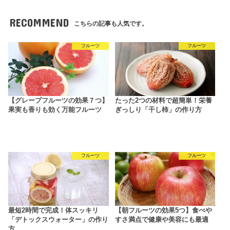
RECOMMEND
こちらの記事も人気です。
フルーツ
フルーツ
【グレープフルーツの効果７つ】
たった2つの材料で超簡単！栄養
果実も香りも効く万能フルーツ
ぎっしり「干し柿」の作り方
フルーツ
フルーツ
最短2時間で完成！体スッキリ
【朝フルーツの効果5つ】食べや
「デトックスウォーター」の作り
すさ満点で健康や美容にも最適
方