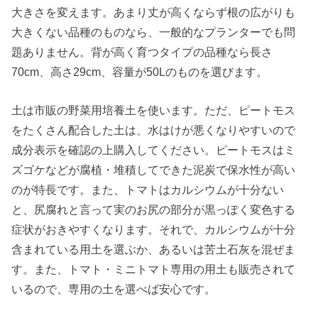
大きさを変えます。あまり丈が高くならず根の広がりも
大きくない品種のものなら、一般的なプランターでも問
題ありません。背が高く育つタイプの品種なら長さ
70cm、高さ29cm、容量が50Lのものを選びます。
土は市販の野菜用培養土を使います。ただ、ピートモス
をたくさん配合した土は、水はけが悪くなりやすいので
成分表示を確認の上購入してください。ピートモスはミ
ズゴケなどが腐植・堆積してできた泥炭で保水性が高い
のが特長です。また、トマトはカルシウムが十分ない
と、尻腐れと言って実のお尻の部分が黒っぽく変色する
症状がおきやすくなります。それで、カルシウムが十分
含まれている用土を選ぶか、あるいは苦土石灰を混ぜま
す。また、トマト・ミニトマト専用の用土も販売されて
いるので、専用の土を選べば安心です。