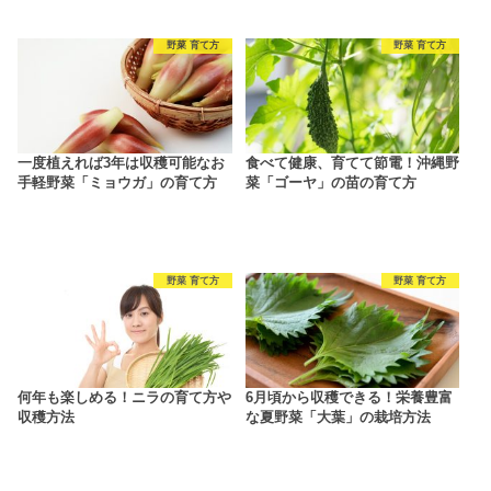
野菜 育て方
野菜 育て方
一度植えれば3年は収穫可能なお
食べて健康、育てて節電！沖縄野
手軽野菜「ミョウガ」の育て方
菜「ゴーヤ」の苗の育て方
野菜 育て方
野菜 育て方
何年も楽しめる！ニラの育て方や
6月頃から収穫できる！栄養豊富
収穫方法
な夏野菜「大葉」の栽培方法